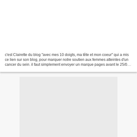
c'est Clairette du blog "avec mes 10 doigts, ma tête et mon coeur" qui a mis
ce lien sur son blog, pour marquer notre soutien aux femmes atteintes d'un
cancer du sein. il faut simplement envoyer un marque pages avant le 25/09
à Institut Curie, direction...