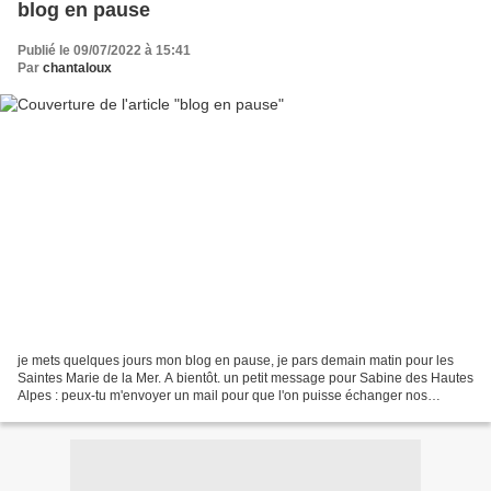
blog en pause
Publié le 09/07/2022 à 15:41
Par
chantaloux
je mets quelques jours mon blog en pause, je pars demain matin pour les
Saintes Marie de la Mer. A bientôt. un petit message pour Sabine des Hautes
Alpes : peux-tu m'envoyer un mail pour que l'on puisse échanger nos
coordonnées pour l'envoi de la fiche....