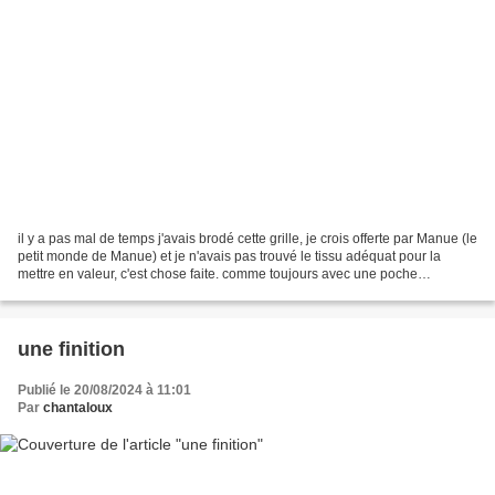
il y a pas mal de temps j'avais brodé cette grille, je crois offerte par Manue (le
petit monde de Manue) et je n'avais pas trouvé le tissu adéquat pour la
mettre en valeur, c'est chose faite. comme toujours avec une poche
extérieure, et une poche intérieure....
une finition
Publié le 20/08/2024 à 11:01
Par
chantaloux