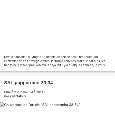
j'avais dans mes ouvrages en attente de finition ces 3 broderies. j'ai
confectionné des protège cintres, je trouve cela très pratique car ainsi les
habits ne glissent pas. j'en avais déjà fait il y a quelques années, je vous les
montrerai un de ces j...
SAL peppermint 33-34
Publié le 27/08/2024 à 10:38
Par
chantaloux