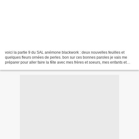
voici la partie 9 du SAL anémone blackwork : deux nouvelles feuilles et
quelques fleurs ornées de perles. bon sur ces bonnes paroles je vais me
préparer pour aller faire la fête avec mes frères et soeurs, mes enfants et
mon mari pour mon changement de...