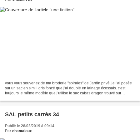
vous vous souvenez de ma broderie "spirales" de Jardin privé. je l'ai posée
sur un sac en simili gris foncé que j'ai doublé en lainage écossais. c'est
toujours le même modèle que j'utilise le sac cabas dragon trouvé sur
internet. je le trouve très pratique...
SAL petits carrés 34
Publié le 28/03/2019 à 09:14
Par
chantaloux