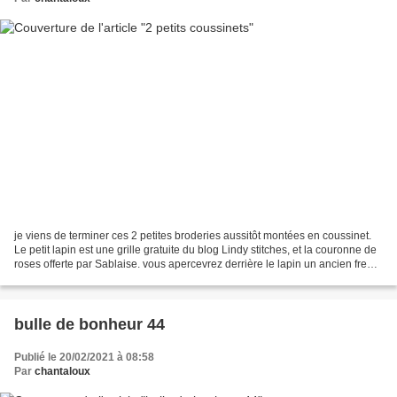
je viens de terminer ces 2 petites broderies aussitôt montées en coussinet.
Le petit lapin est une grille gratuite du blog Lindy stitches, et la couronne de
roses offerte par Sablaise. vous apercevrez derrière le lapin un ancien free
de Vava le lapin...
bulle de bonheur 44
Publié le 20/02/2021 à 08:58
Par
chantaloux