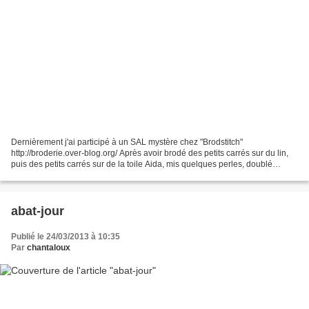
Dernièrement j'ai participé à un SAL mystère chez "Brodstitch"
http://broderie.over-blog.org/ Après avoir brodé des petits carrés sur du lin,
puis des petits carrés sur de la toile Aida, mis quelques perles, doublé
certains carrés, il y a eu le montage,...
abat-jour
Publié le 24/03/2013 à 10:35
Par
chantaloux