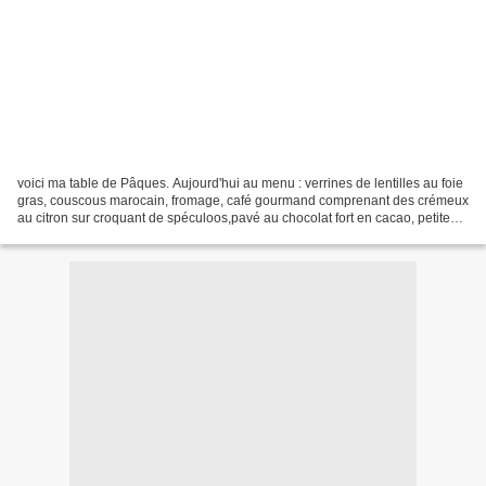
voici ma table de Pâques. Aujourd'hui au menu : verrines de lentilles au foie
gras, couscous marocain, fromage, café gourmand comprenant des crémeux
au citron sur croquant de spéculoos,pavé au chocolat fort en cacao, petites
meringues, et quelques petits...