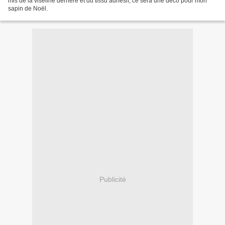
mis de la viseline derrière et du tissu adhésif, ce sera une déco pour mon
sapin de Noël.
Publicité