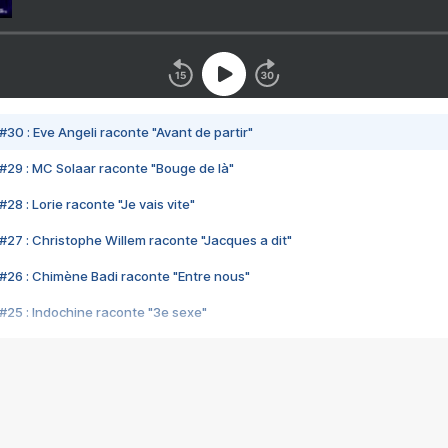
#30 : Eve Angeli raconte "Avant de partir"
#29 : MC Solaar raconte "Bouge de là"
28 : Lorie raconte "Je vais vite"
#27 : Christophe Willem raconte "Jacques a dit"
#26 : Chimène Badi raconte "Entre nous"
#25 : Indochine raconte "3e sexe"
#24 : Zaho raconte "C'est chelou"
#23 : Patrick Bruel raconte "Au café des délices"
#22 : Kyo raconte "Le chemin"