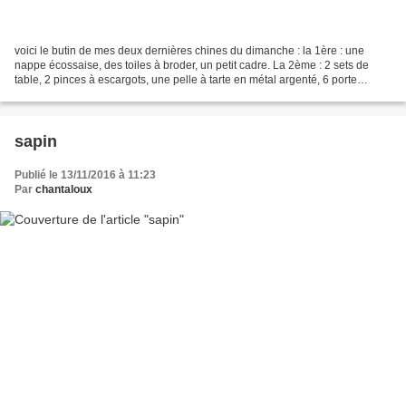
voici le butin de mes deux dernières chines du dimanche : la 1ère : une
nappe écossaise, des toiles à broder, un petit cadre. La 2ème : 2 sets de
table, 2 pinces à escargots, une pelle à tarte en métal argenté, 6 porte
serviettes à broder, un baguier...
sapin
Publié le 13/11/2016 à 11:23
Par
chantaloux