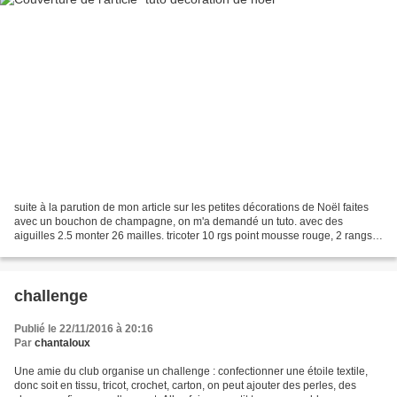
suite à la parution de mon article sur les petites décorations de Noël faites
avec un bouchon de champagne, on m'a demandé un tuto. avec des
aiguilles 2.5 monter 26 mailles. tricoter 10 rgs point mousse rouge, 2 rangs
blancs. le 3ème rang tricoter 8 m,...
challenge
Publié le 22/11/2016 à 20:16
Par
chantaloux
Une amie du club organise un challenge : confectionner une étoile textile,
donc soit en tissu, tricot, crochet, carton, on peut ajouter des perles, des