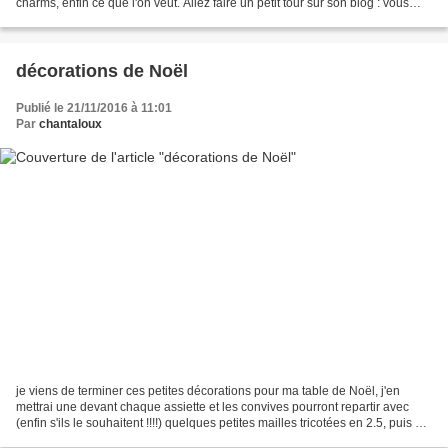
charms, enfin ce que l'on veut. Allez faire un petit tour sur son blog : vous
aurez tous les détails....
décorations de Noël
Publié le 21/11/2016 à 11:01
Par
chantaloux
je viens de terminer ces petites décorations pour ma table de Noël, j'en
mettrai une devant chaque assiette et les convives pourront repartir avec
(enfin s'ils le souhaitent !!!!) quelques petites mailles tricotées en 2.5, puis on
les pose sur des bouchons...