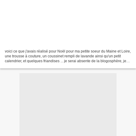
voici ce que j'avais réalisé pour Noël pour ma petite soeur du Maine et Loire,
une trousse à couture, un coussinet rempli de lavande ainsi qu'un petit
calendrier, et quelques friandises ... je serai absente de la blogosphère, je
pars demain à chateauneuf-Miravail...