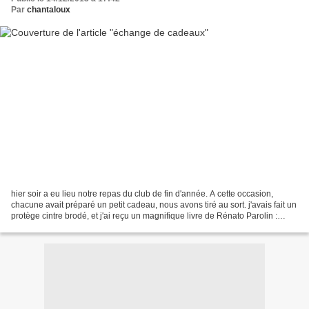
Par
chantaloux
hier soir a eu lieu notre repas du club de fin d'année. A cette occasion,
chacune avait préparé un petit cadeau, nous avons tiré au sort. j'avais fait un
protège cintre brodé, et j'ai reçu un magnifique livre de Rénato Parolin :
abécédaire fleuri.